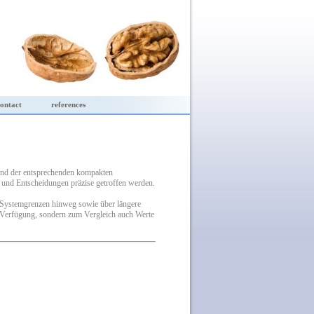
ontact
references
nd der entsprechenden kompakten
 und Entscheidungen präzise getroffen werden.
r Systemgrenzen hinweg sowie über längere
r Verfügung, sondern zum Vergleich auch Werte